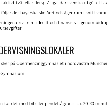
i aktivt två- eller flerspråkiga, där svenska utgör ett 
följer det bayerska skolåret och äger rum i snitt vara
reningen drivs rent ideellt och finansieras genom bidra
rsavgifter.
DERVISNINGSLOKALER
 sker på Obermenzinggymnasiet i nordvästra Münche
r Gymnasium
n
n tar det med bil eller pendeltåg/buss ca. 20-30 minu