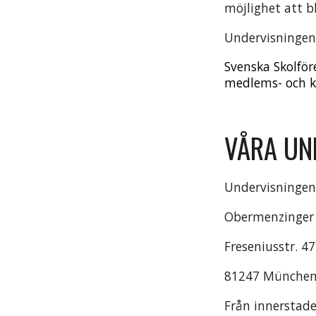
möjlighet att bl
Undervisningen 
Svenska Skolfö
medlems- och ku
VÅRA UN
Undervisningen
Obermenzinge
Freseniusstr. 47
81247 Münche
Från innerstade